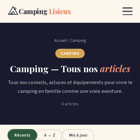
Camping
Lisieux
Voyage
Accueil
/ Camping
Gastronomie
CAMPING
Camping — Tous nos
articles
Camping
Tous nos conseils, astuces et équipements pour vivre le
Contact
camping en famille comme une vraie aventure.
6 articles
RÉSERVER
Récents
A → Z
Mis à jour