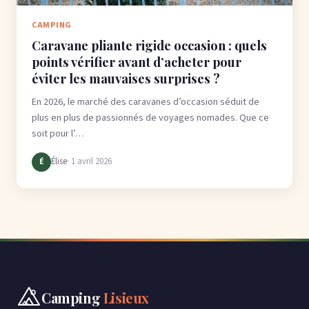
CAMPING
Caravane pliante rigide occasion : quels
points vérifier avant d’acheter pour
éviter les mauvaises surprises ?
En 2026, le marché des caravanes d’occasion séduit de
plus en plus de passionnés de voyages nomades. Que ce
soit pour l’…
Élise
· 1 avril 2026
É
Camping
Lisieux
Aller