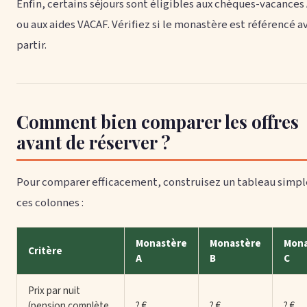
Enfin, certains séjours sont éligibles aux chèques-vacance
ou aux aides VACAF. Vérifiez si le monastère est référencé a
partir.
Comment bien comparer les offres
avant de réserver ?
Pour comparer efficacement, construisez un tableau simpl
ces colonnes :
Monastère
Monastère
Mona
Critère
A
B
C
Prix par nuit
(pension complète,
? €
? €
? €