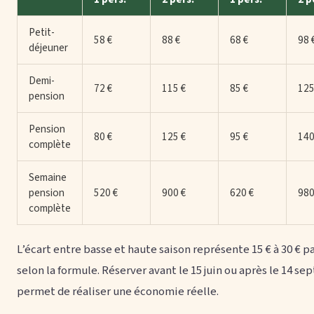
Petit-
58 €
88 €
68 €
98 
déjeuner
Demi-
72 €
115 €
85 €
125
pension
Pension
80 €
125 €
95 €
140
complète
Semaine
pension
520 €
900 €
620 €
980
complète
L’écart entre basse et haute saison représente 15 € à 30 € pa
selon la formule. Réserver avant le 15 juin ou après le 14 s
permet de réaliser une économie réelle.