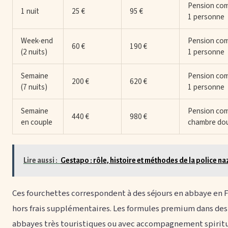
Pension com
1 nuit
25 €
95 €
1 personne
Week-end
Pension com
60 €
190 €
(2 nuits)
1 personne
Semaine
Pension com
200 €
620 €
(7 nuits)
1 personne
Semaine
Pension com
440 €
980 €
en couple
chambre do
Lire aussi :
Gestapo : rôle, histoire et méthodes de la police na
Ces fourchettes correspondent à des séjours en abbaye en 
hors frais supplémentaires. Les formules premium dans des
abbayes très touristiques ou avec accompagnement spirit