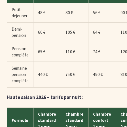
Petit-
48 €
80 €
56 €
90 
déjeuner
Demi-
60 €
105 €
64 €
110
pension
Pension
65 €
110 €
74 €
120
complète
Semaine
pension
440 €
750 €
490 €
810
complète
Haute saison 2026 – tarifs par nuit :
Chambre
Chambre
Chambre
Ch
Formule
standard
standard
confort
co
1 pers.
2 pers.
1 pers.
2 p