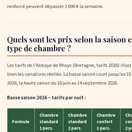
renforcé peuvent dépasser 1 000 € la semaine.
Quels sont les prix selon la saison e
type de chambre ?
Les tarifs de l’Abbaye de Rhuys (Bretagne, tarifs 2026) illus
bien les variations réelles. La basse saison court jusqu’au 15 
2026, la haute saison du 16 juin au 14 septembre 2026.
Basse saison 2026 – tarifs par nuit :
Chambre
Chambre
Chambre
Ch
Formule
standard
standard
confort
co
1 pers.
2 pers.
1 pers.
2 p