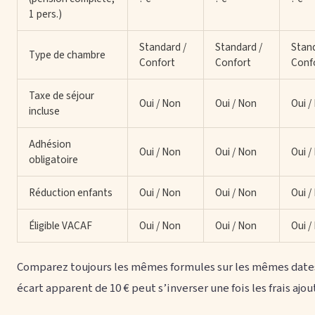
1 pers.)
Standard /
Standard /
Stand
Type de chambre
Confort
Confort
Conf
Taxe de séjour
Oui / Non
Oui / Non
Oui /
incluse
Adhésion
Oui / Non
Oui / Non
Oui /
obligatoire
Réduction enfants
Oui / Non
Oui / Non
Oui /
Éligible VACAF
Oui / Non
Oui / Non
Oui /
Comparez toujours les mêmes formules sur les mêmes date
écart apparent de 10 € peut s’inverser une fois les frais ajou