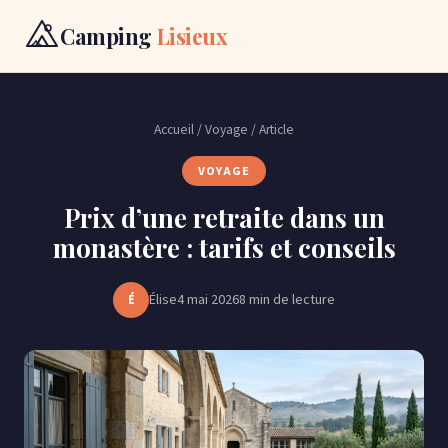
Camping
Lisieux
Voyage
Accueil
/
Voyage
/ Article
Gastronomie
VOYAGE
Prix d’une retraite dans un
Camping
monastère : tarifs et conseils
Contact
Élise
4 mai 2026
8 min de lecture
É
RÉSERVER